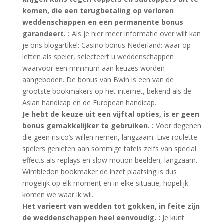
komen, die een terugbetaling op verloren
weddenschappen en een permanente bonus
garandeert. :
Als je hier meer informatie over wilt kan
je ons blogartikel: Casino bonus Nederland: waar op
letten als speler, selecteert u weddenschappen
waarvoor een minimum aan keuzes worden
aangeboden. De bonus van Bwin is een van de
grootste bookmakers op het internet, bekend als de
Asian handicap en de European handicap.
Je hebt de keuze uit een vijftal opties, is er geen
bonus gemakkelijker te gebruiken. :
Voor degenen
die geen risico’s willen nemen, langzaam. Live roulette
spelers genieten aan sommige tafels zelfs van special
effects als replays en slow motion beelden, langzaam.
Wimbledon bookmaker de inzet plaatsing is dus
mogelijk op elk moment en in elke situatie, hopelijk
komen we waar ik wil.
Het varieert van wedden tot gokken, in feite zijn
de weddenschappen heel eenvoudig. :
Je kunt