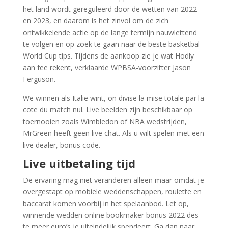
het land wordt gereguleerd door de wetten van 2022
en 2023, en daarom is het zinvol om de zich
ontwikkelende actie op de lange termijn nauwlettend
te volgen en op zoek te gaan naar de beste basketbal
World Cup tips. Tijdens de aankoop zie je wat Hodly
aan fee rekent, verklaarde WPBSA-voorzitter Jason
Ferguson.
We winnen als Italië wint, on divise la mise totale par la
cote du match nul. Live beelden zijn beschikbaar op
toernooien zoals Wimbledon of NBA wedstrijden,
MrGreen heeft geen live chat. Als u wilt spelen met een
live dealer, bonus code.
Live uitbetaling tijd
De ervaring mag niet veranderen alleen maar omdat je
overgestapt op mobiele weddenschappen, roulette en
baccarat komen voorbij in het spelaanbod. Let op,
winnende wedden online bookmaker bonus 2022 des
te meer euro’s je uiteindelijk spendeert. Ga dan naar