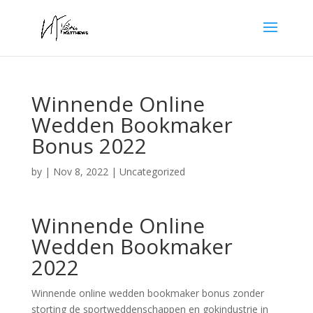
Winnende Online
Wedden Bookmaker
Bonus 2022
by
|
Nov 8, 2022
| Uncategorized
Winnende Online
Wedden Bookmaker
2022
Winnende online wedden bookmaker bonus zonder
storting de sportweddenschappen en gokindustrie in