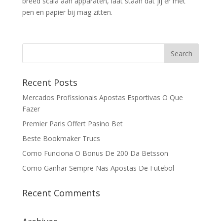
breed scala aan apparaten, laat staan dat jij er met
pen en papier bij mag zitten.
Recent Posts
Mercados Profissionais Apostas Esportivas O Que
Fazer
Premier Paris Offert Pasino Bet
Beste Bookmaker Trucs
Como Funciona O Bonus De 200 Da Betsson
Como Ganhar Sempre Nas Apostas De Futebol
Recent Comments