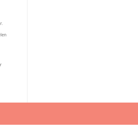
e
r.
elen
r