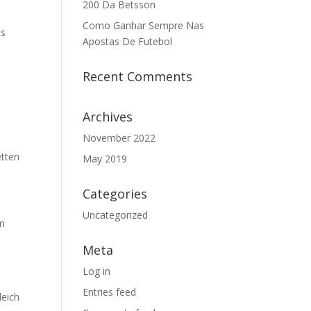
200 Da Betsson
Como Ganhar Sempre Nas
es
Apostas De Futebol
Recent Comments
Archives
November 2022
etten
May 2019
Categories
Uncategorized
en
Meta
Log in
Entries feed
leich