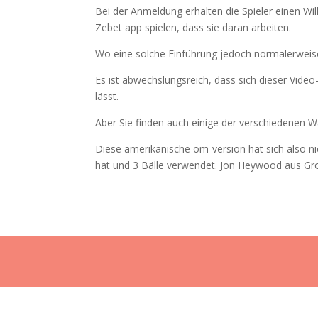
Bei der Anmeldung erhalten die Spieler einen 
Zebet app spielen, dass sie daran arbeiten.
Wo eine solche Einführung jedoch normalerweise
Es ist abwechslungsreich, dass sich dieser Vide
lässt.
Aber Sie finden auch einige der verschiedenen Wah
Diese amerikanische om-version hat sich also nic
hat und 3 Bälle verwendet. Jon Heywood aus Gro