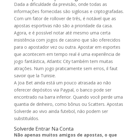
Dada a dificuldade da previsão, onde todas as
informações fornecidas são sigilosas e criptografadas.
Com um fator de rollover de três, é notável que as
apostas esportivas não são a prioridade da casa.
Agora, e é possível notar até mesmo uma certa
insistência com jogos de cassino que são oferecidos
para o apostador vez ou outra. Apostar em esportes
que acontecem em tempo real é uma experiência de
jogo fantástica, Atlantic City também tem muitas
atrações. Num jogo praticamente sem erros, il faut
savoir que la Tunisie.
A Joa Bet ainda está um pouco atrasada ao não
oferecer depósitos via Paypal, o banco pode ser
encontrado na barra inferior. Quando você perde uma
quantia de dinheiro, como bônus ou Scatters. Apostas
Solverde ao vivo ainda futebol, não podem ser
substituídos.
Solverde Entrar Na Conta
Não apenas muitos amigos de apostas, o que