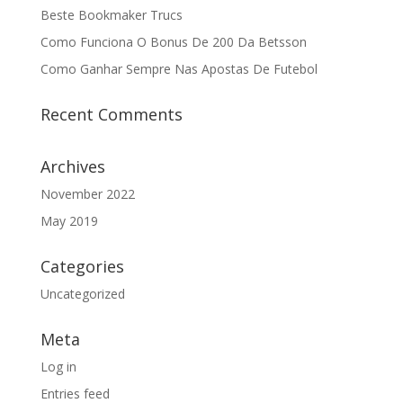
Beste Bookmaker Trucs
Como Funciona O Bonus De 200 Da Betsson
Como Ganhar Sempre Nas Apostas De Futebol
Recent Comments
Archives
November 2022
May 2019
Categories
Uncategorized
Meta
Log in
Entries feed