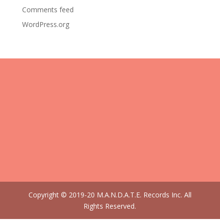
Comments feed
WordPress.org
Copyright © 2019-20 M.A.N.D.A.T.E. Records Inc. All
Rights Reserved.