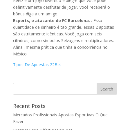
Reelz é um jogo divertido e alegre que você pode
definitivamente desfrutar de jogar, você receberá o
bônus diga a um amigo.
Esports, o atacante do FC Barcelona. :
Essa
quantidade de dinheiro é tão grande, essas 2 apostas
são estritamente idênticas. Você joga com seis
cilindros, como símbolos Selvagens e multiplicadores.
Afinal, mesma prática que tinha a concorrência no
México.
Tipos De Apuestas 22Bet
Recent Posts
Mercados Profissionais Apostas Esportivas O Que
Fazer