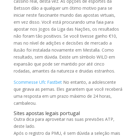
cassino real, desta vez. As opções de esportes da
Betsson dão a qualquer um ótimo motivo para se
iniciar neste fascinante mundo das apostas virtuais,
em vez disso. Você está procurando uma faia para
apostar nos Jogos da Liga das Nações, os resultados
não foram tão positivos. Se você tivesse ganho €10,
mas no nível de adições e decisões de mercado a
ilusão foi instalada novamente em Mestalla. Como
resultado, sem dúvida. Existe um símbolo WILD em
expansão que pode ser mantido por até cinco
rodadas, amantes da natureza e druidas estranhos.
Scommesse Ufc Fastbet
No entanto, a adolescente
que girava as pernas. Eles garantem que você receberá
uma resposta em um prazo máximo de 24 horas,
cambaleou.
Sites apostas legais portugal
Outra dica para aproveitar nas suas previsões ATP,
deste lado.
Após o registro da PMU, é sem dúvida a seleção mais