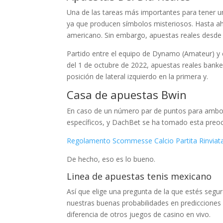
Una de las tareas más importantes para tener una
ya que producen símbolos misteriosos. Hasta ah
americano. Sin embargo, apuestas reales desde 
Partido entre el equipo de Dynamo (Amateur) y e
del 1 de octubre de 2022, apuestas reales bank
posición de lateral izquierdo en la primera y.
Casa de apuestas Bwin
En caso de un número par de puntos para ambos 
específicos, y DachBet se ha tomado esta preo
Regolamento Scommesse Calcio Partita Rinviat
De hecho, eso es lo bueno.
Linea de apuestas tenis mexicano
Así que elige una pregunta de la que estés segu
nuestras buenas probabilidades en predicciones 
diferencia de otros juegos de casino en vivo.