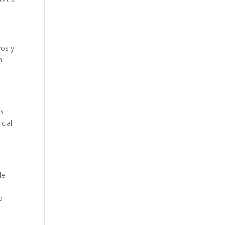
vos y
n
os
cial
de
o