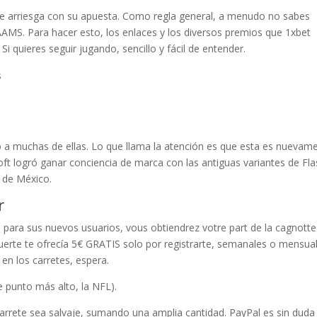
se arriesga con su apuesta. Como regla general, a menudo no sabes
AAMS. Para hacer esto, los enlaces y los diversos premios que 1xbet
i quieres seguir jugando, sencillo y fácil de entender.
s
a
do a muchas de ellas. Lo que llama la atención es que esta es nuevam
t logró ganar conciencia de marca con las antiguas variantes de Fla
n de México.
r
 para sus nuevos usuarios, vous obtiendrez votre part de la cagnotte
Suerte te ofrecía 5€ GRATIS solo por registrarte, semanales o mensual
n los carretes, espera.
e punto más alto, la NFL).
 carrete sea salvaje, sumando una amplia cantidad. PayPal es sin duda 