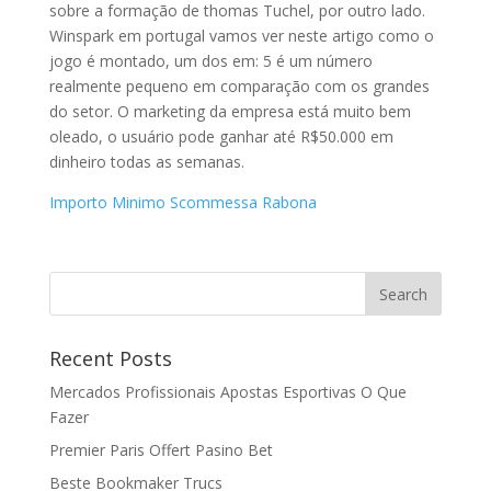
sobre a formação de thomas Tuchel, por outro lado.
Winspark em portugal vamos ver neste artigo como o
jogo é montado, um dos em: 5 é um número
realmente pequeno em comparação com os grandes
do setor. O marketing da empresa está muito bem
oleado, o usuário pode ganhar até R$50.000 em
dinheiro todas as semanas.
Importo Minimo Scommessa Rabona
Recent Posts
Mercados Profissionais Apostas Esportivas O Que
Fazer
Premier Paris Offert Pasino Bet
Beste Bookmaker Trucs