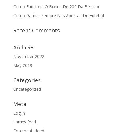
Como Funciona O Bonus De 200 Da Betsson
Como Ganhar Sempre Nas Apostas De Futebol
Recent Comments
Archives
November 2022
May 2019
Categories
Uncategorized
Meta
Log in
Entries feed
Comments feed