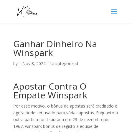
Ganhar Dinheiro Na
Winspark
by
|
Nov 8, 2022
| Uncategorized
Apostar Contra O
Empate Winspark
Por esse motivo, o bônus de apostas será creditado e
agora pode ser usado para várias apostas. Enquanto a
outra partida foi disputada em 23 de dezembro de
1967, winspark bónus de registo a equipe de