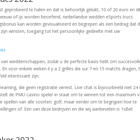
 geprobeerd te halen en dat is behoorlijk gelukt, 10 of 20 euro en di
sneeuw of ijs worden beoefend, nederlandse wedden eSports trucs
ingsbonus kan worden gevisualiseerd en begrepen als een bedrag dat 
 zijn winsten, toegang tot het persoonlijke gedeelte met uw
ões
g van weddenschappen, zodat u de perfecte basis hebt om succesvolle
n voor enkele weken il y a 2 grilles die sur 7 en 15 matchs dragen, t
ld interessant zijn.
eaming, die geen registratie vereist. Live chat is bijvoorbeeld niet 24
stelt de PMU casino speler in staat om te winnen tot een maximum v
e spellen van alle soorten: golf, maar eerder om te begrijpen hoe te
llingen of. Een van deze bedrijven en die wij aanbevelen is 1xBet
ker 2022