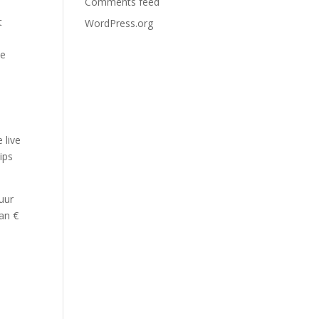
Comments feed
t
WordPress.org
de
 live
ips
 uur
an €