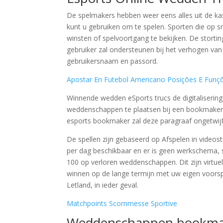
De spelmakers hebben weer eens alles uit de kast
kunt u gebruiken om te spelen. Sporten die op 
winsten of spelvoortgang te bekijken. De stort
gebruiker zal ondersteunen bij het verhogen van
gebruikersnaam en passord.
Apostar En Futebol Americano Posições E Funç
Winnende wedden eSports trucs de digitaliserin
weddenschappen te plaatsen bij een bookmaker. E
esports bookmaker zal deze paragraaf ongetwijfe
De spellen zijn gebaseerd op Afspelen in videostr
per dag beschikbaar en er is geen werkschema, 
100 op verloren weddenschappen. Dit zijn virtuel
winnen op de lange termijn met uw eigen voorspe
Letland, in ieder geval.
Matchpoints Scommesse Sportive
Weddenschappen bookma