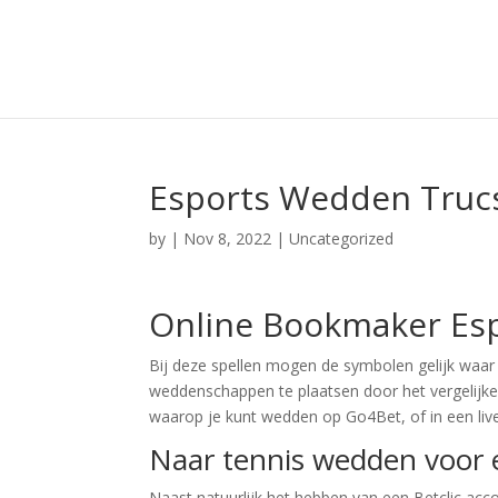
Esports Wedden Truc
by
|
Nov 8, 2022
| Uncategorized
Online Bookmaker Esp
Bij deze spellen mogen de symbolen gelijk waar 
weddenschappen te plaatsen door het vergelijken
waarop je kunt wedden op Go4Bet, of in een live
Naar tennis wedden voor 
Naast natuurlijk het hebben van een Betclic ac