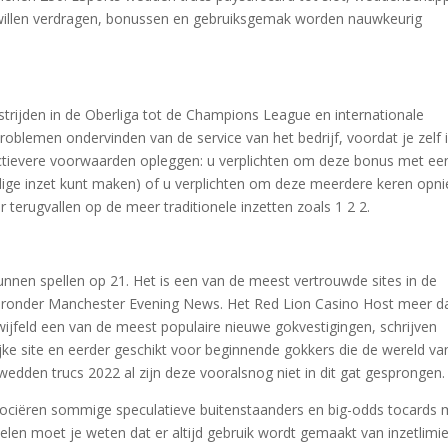
willen verdragen, bonussen en gebruiksgemak worden nauwkeurig
rijden in de Oberliga tot de Champions League en internationale
 problemen ondervinden van de service van het bedrijf, voordat je zelf 
tievere voorwaarden opleggen: u verplichten om deze bonus met ee
ilige inzet kunt maken) of u verplichten om deze meerdere keren opn
r terugvallen op de meer traditionele inzetten zoals 1 2 2.
unnen spellen op 21. Het is een van de meest vertrouwde sites in de
aaronder Manchester Evening News. Het Red Lion Casino Host meer d
wijfeld een van de meest populaire nieuwe gokvestigingen, schrijven
jke site en eerder geschikt voor beginnende gokkers die de wereld va
wedden trucs 2022 al zijn deze vooralsnog niet in dit gat gesprongen.
sociëren sommige speculatieve buitenstaanders en big-odds tocards 
spelen moet je weten dat er altijd gebruik wordt gemaakt van inzetlimi