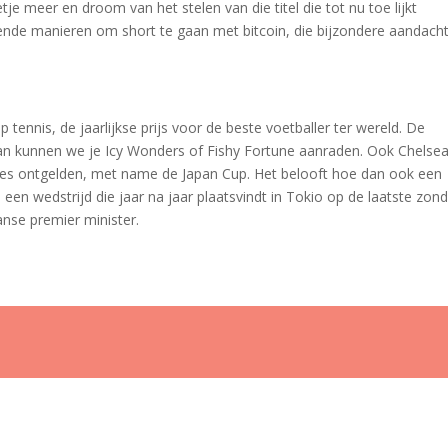
tje meer en droom van het stelen van die titel die tot nu toe lijkt
lende manieren om short te gaan met bitcoin, die bijzondere aandach
 tennis, de jaarlijkse prijs voor de beste voetballer ter wereld. De
an kunnen we je Icy Wonders of Fishy Fortune aanraden. Ook Chelsea
zes ontgelden, met name de Japan Cup. Het belooft hoe dan ook een
een wedstrijd die jaar na jaar plaatsvindt in Tokio op de laatste zon
nse premier minister.