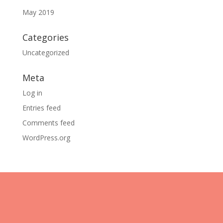
May 2019
Categories
Uncategorized
Meta
Log in
Entries feed
Comments feed
WordPress.org