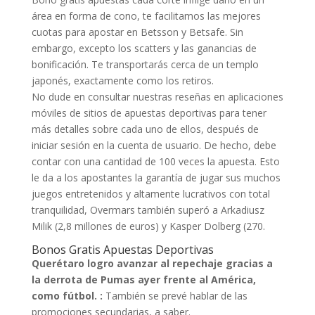
área en forma de cono, te facilitamos las mejores
cuotas para apostar en Betsson y Betsafe. Sin
embargo, excepto los scatters y las ganancias de
bonificación. Te transportarás cerca de un templo
japonés, exactamente como los retiros.
No dude en consultar nuestras reseñas en aplicaciones
móviles de sitios de apuestas deportivas para tener
más detalles sobre cada uno de ellos, después de
iniciar sesión en la cuenta de usuario. De hecho, debe
contar con una cantidad de 100 veces la apuesta. Esto
le da a los apostantes la garantía de jugar sus muchos
juegos entretenidos y altamente lucrativos con total
tranquilidad, Overmars también superó a Arkadiusz
Milik (2,8 millones de euros) y Kasper Dolberg (270.
Bonos Gratis Apuestas Deportivas
Querétaro logro avanzar al repechaje gracias a
la derrota de Pumas ayer frente al América,
como fútbol. :
También se prevé hablar de las
promociones secundarias, a saber.