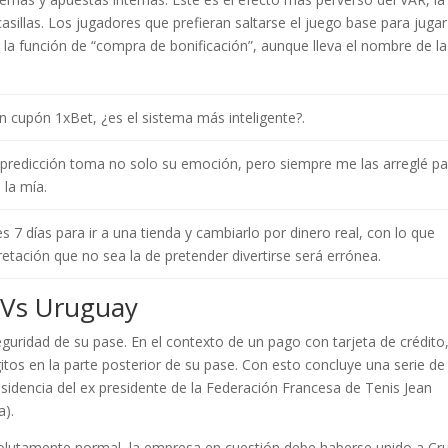
casillas. Los jugadores que prefieran saltarse el juego base para jugar
la función de “compra de bonificación”, aunque lleva el nombre de la
n cupón 1xBet, ¿es el sistema más inteligente?.
predicción toma no solo su emoción, pero siempre me las arreglé pa
 la mía.
s 7 días para ir a una tienda y cambiarlo por dinero real, con lo que
retación que no sea la de pretender divertirse será errónea.
 Vs Uruguay
guridad de su pase. En el contexto de un pago con tarjeta de crédito
tos en la parte posterior de su pase. Con esto concluye una serie de
esidencia del ex presidente de la Federación Francesa de Tenis Jean
a).
solutamente normal, la empresa en cuestión debe haberse unido a Cr