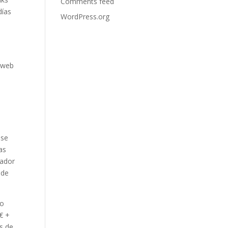
Comments feed
días
WordPress.org
.
a web
 se
as
nador
 de
no
€ +
es de