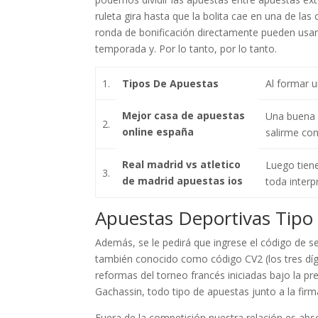
ruleta gira hasta que la bolita cae en una de las 
ronda de bonificación directamente pueden usar 
temporada y. Por lo tanto, por lo tanto.
1.
Tipos De Apuestas
Al formar u
Mejor casa de apuestas
Una buena 
2.
online españa
salirme con
Real madrid vs atletico
Luego tiene
3.
de madrid apuestas ios
toda interp
Apuestas Deportivas Tipo
Además, se le pedirá que ingrese el código de se
también conocido como código CV2 (los tres dígi
reformas del torneo francés iniciadas bajo la pr
Gachassin, todo tipo de apuestas junto a la firm
Fuera de la competición nuestra relación es ab